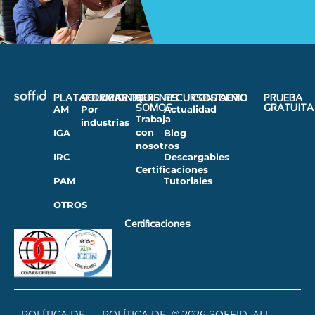
PLATAFORMAS
SOLUCIONES
PARTNERS
QUIENES
RECURSOS
CONTACTO
DEMO
PRUEBA
SOMOS
GRATUITA
AM
Por
Actualidad
Trabaja
industrias
con
IGA
Blog
nosotros
IRC
Descargables
Certificaciones
PAM
Tutoriales
OTROS
Certificaciones
POLÍTICA DE
POLÍTICA DE
© 2026 SOFFID. ALL