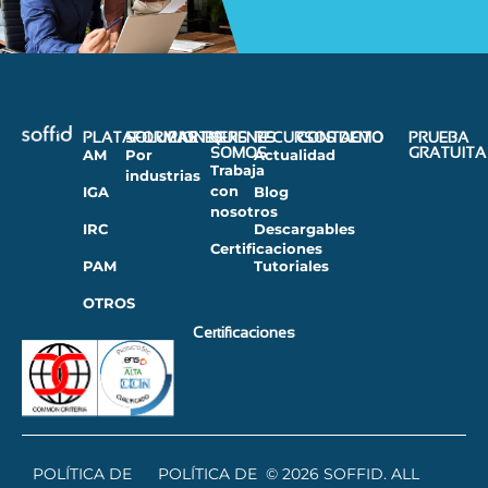
PLATAFORMAS
SOLUCIONES
PARTNERS
QUIENES
RECURSOS
CONTACTO
DEMO
PRUEBA
SOMOS
GRATUITA
AM
Por
Actualidad
Trabaja
industrias
con
IGA
Blog
nosotros
IRC
Descargables
Certificaciones
PAM
Tutoriales
OTROS
Certificaciones
POLÍTICA DE
POLÍTICA DE
© 2026 SOFFID. ALL