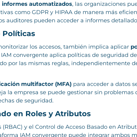
s
informes automatizados
, las organizaciones pu
ivas como GDPR y HIPAA de manera más eficiente
los auditores pueden acceder a informes detallados
 Políticas
monitorizar los accesos, también implica aplicar
po
 IAM convergente aplica políticas de seguridad d
do por las mismas reglas, independientemente de
icación multifactor (MFA)
para acceder a datos s
a la empresa se puede gestionar sin problemas d
echas de seguridad.
do en Roles y Atributos
s (RBAC) y el Control de Acceso Basado en Atrib
taforma IAM convergente puede integrar ambos m