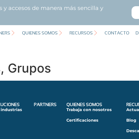
es y accesos de manera más sencilla y
NERS
QUIENES SOMOS
RECURSOS
CONTACTO
D
s, Grupos
UCIONES
PARTNERS
QUIENES SOMOS
RECU
 industrias
Trabaja con nosotros
Actua
Certificaciones
Blog
Desca