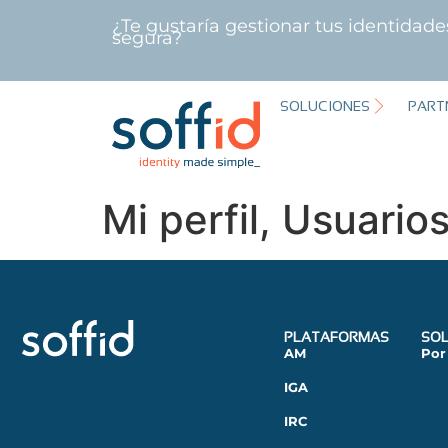
¿Te gustaría gestionar tus identidad
segura?
SOLUCIONES
PART
Mi perfil, Usuario
PLATAFORMAS
SOL
AM
Por
IGA
IRC