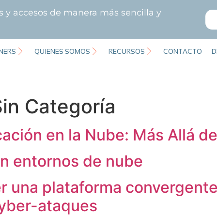
es y accesos de manera más sencilla y
NERS
QUIENES SOMOS
RECURSOS
CONTACTO
D
in Categoría
icación en la Nube: Más Allá d
en entornos de nube
r una plataforma convergente 
cyber-ataques