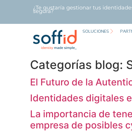
¿Te gustaría gestionar tus identidad
segura?
SOLUCIONES
PART
Categorías blog:
S
El Futuro de la Autent
Identidades digitales 
La importancia de tene
empresa de posibles 