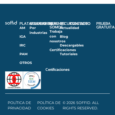
PLATAFORMAS
SOLUCIONES
PARTNERS
QUIENES
RECURSOS
CONTACTO
DEMO
PRUEBA
SOMOS
GRATUITA
AM
Por
Actualidad
Trabaja
industrias
con
IGA
Blog
nosotros
IRC
Descargables
Certificaciones
PAM
Tutoriales
OTROS
Certificaciones
POLÍTICA DE
POLÍTICA DE
© 2026 SOFFID. ALL
PRIVACIDAD
COOKIES
RIGHTS RESERVED.