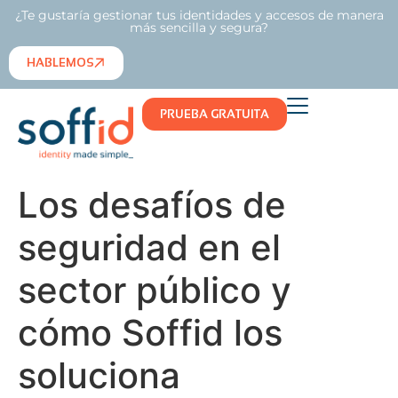
¿Te gustaría gestionar tus identidades y accesos de manera
más sencilla y segura?
HABLEMOS
PRUEBA GRATUITA
Los desafíos de
seguridad en el
sector público y
cómo Soffid los
soluciona