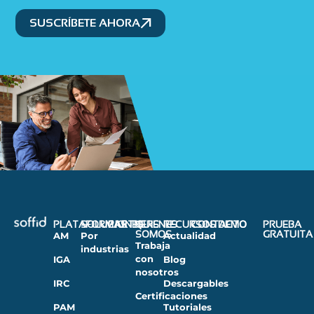
SUSCRÍBETE AHORA
PLATAFORMAS
SOLUCIONES
PARTNERS
QUIENES
RECURSOS
CONTACTO
DEMO
PRUEBA
SOMOS
GRATUITA
AM
Por
Actualidad
Trabaja
industrias
con
IGA
Blog
nosotros
IRC
Descargables
Certificaciones
PAM
Tutoriales