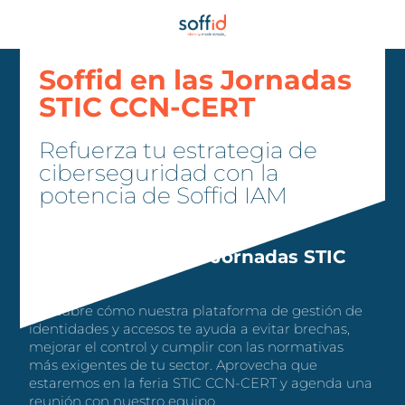
Soffid en las Jornadas
STIC CCN-CERT
Refuerza tu estrategia de
ciberseguridad con la
potencia de Soffid IAM
¿Nos vemos en las Jornadas STIC
CCN-CERT?
Descubre cómo nuestra plataforma de gestión de
identidades y accesos te ayuda a evitar brechas,
mejorar el control y cumplir con las normativas
más exigentes de tu sector. Aprovecha que
estaremos en la feria STIC CCN-CERT y agenda una
reunión con nuestro equipo.